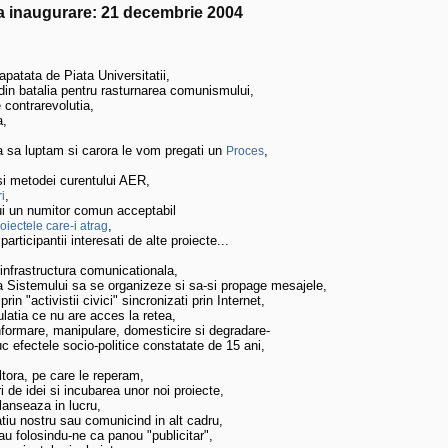
 la inaugurare: 21 decembrie 2004
atata de Piata Universitatii,  

din batalia pentru rasturnarea comunismului, 

contrarevolutia, 

, 

ua sa luptam si carora le vom pregati un 
,

Proces
i si metodei curentului AER, 

, 

i
tui un numitor comun acceptabil

, 

oiectele care-i atrag
 participantii interesati de alte proiecte... 

infrastructura comunicationala,

a Sistemului sa se organizeze si sa-si propage mesajele, 

rin "activistii civici" sincronizati prin Internet, 

pulatia ce nu are acces la retea, 

zinformare, manipulare, domesticire si degradare- 

uc efectele socio-politice constatate de 15 ani,

ltora, pe care le reperam,

 de idei si incubarea unor noi proiecte, 

lanseaza in lucru, 

patiu nostru sau comunicind in alt cadru, 

i sau folosindu-ne ca panou "publicitar",
