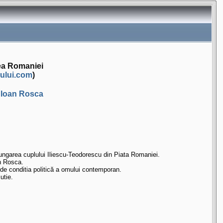
rea Romaniei
ului.com
)
 Ioan Rosca
ungarea cuplului Iliescu-Teodorescu din Piata Romaniei.
an Rosca.
 de conditia politică a omului contemporan.
utie.