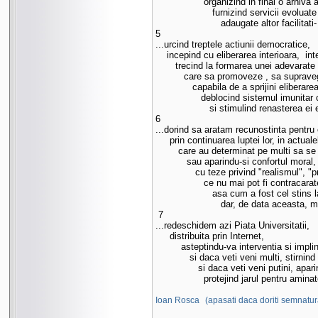
                 organizind in final o arhiva
                    furnizind servicii evolua
                       adaugate altor facilitati
5 

...urcind treptele actiunii democratice,

    incepind cu eliberarea interioara,  in
       trecind la formarea unei adevarate 
          care sa promoveze , sa supraveg
             capabila de a sprijini eliberar
                deblocind sistemul imunita
                   si stimulind renasterea e
6

...dorind sa aratam recunostinta pentru ce
     prin continuarea luptei lor, in actual
        care au determinat pe multi sa se
           sau aparindu-si confortul moral,
              cu teze privind "realismul", 
                 ce nu mai pot fi contracara
                    asa cum a fost cel stins 
                       dar, de data aceasta,
 7

...redeschidem azi Piata Universitatii,

     distribuita prin Internet,

         asteptindu-va interventia si impli
            si daca veti veni multi, stirnin
               si daca veti veni putini, ap
                 protejind jarul pentru aminat
Ioan Rosca
(apasati daca doriti semnatur