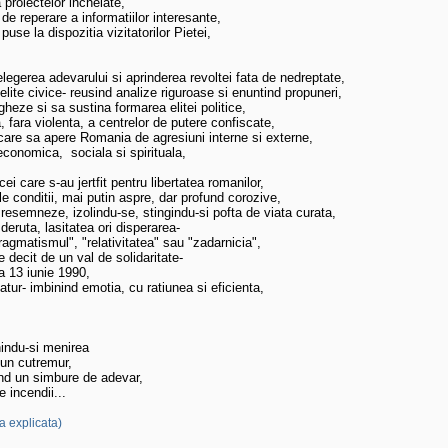
 a proiectelor incheiate,

te de reperare a informatiilor interesante, 

- puse la dispozitia vizitatorilor Pietei,            

telegerea adevarului si aprinderea revoltei fata de nedreptate,      

elite civice- reusind analize riguroase si enuntind propuneri,

heze si sa sustina formarea elitei politice,

ea, fara violenta, a centrelor de putere confiscate, 

r care sa apere Romania de agresiuni interne si externe,          

i economica,  sociala si spirituala,

i care s-au jertfit pentru libertatea romanilor, 

ele conditii, mai putin aspre, dar profund corozive, 

 resemneze, izolindu-se, stingindu-si pofta de viata curata, 

 deruta, lasitatea ori disperarea- 

"pragmatismul", "relativitatea" sau "zadarnicia",   

te decit de un val de solidaritate-

la 13 iunie 1990,

 matur- imbinind emotia, cu ratiunea si eficienta,

nindu-si menirea 

d un cutremur,

arind un simbure de adevar,

e incendii...

a explicata)