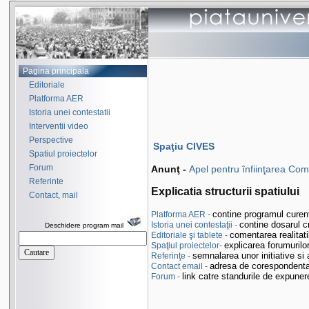
Pagina principala
Editoriale
Platforma AER
Istoria unei contestatii
Interventii video
Perspective
Spaţiu CIVES
Spatiul proiectelor
Forum
Anunţ -
Apel pentru înfiinţarea Com
Referinte
Explicatia structurii spatiului
Contact, mail
contine programul curen
Platforma AER -
contine dosarul c
Istoria unei contestaţii -
Deschidere program mail
comentarea realitati
Editoriale şi tablete -
explicarea forumurilor
Spaţiul proiectelor-
semnalarea unor initiative si 
Referinţe -
adresa de corespondenta 
Contact email -
link catre standurile de expunere
Forum -