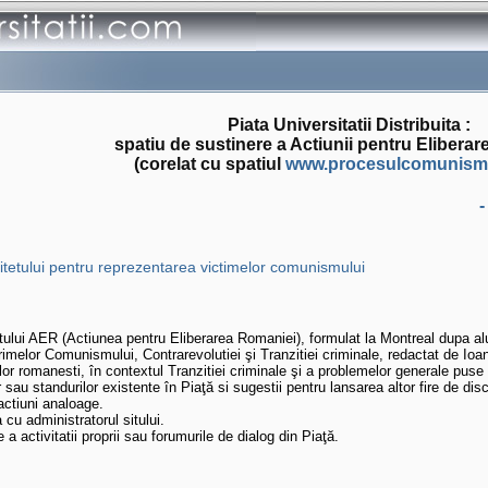
Piata Universitatii Distribuita :
spatiu de sustinere a Actiunii pentru Elibera
(corelat cu spatiul
www.procesulcomunism
-
itetului pentru reprezentarea victimelor comunismului
tului AER (Actiunea pentru Eliberarea Romaniei), formulat la Montreal dupa al
rimelor Comunismului, Contrarevolutiei şi Tranzitiei criminale, redactat de Io
lor romanesti, în contextul Tranzitiei criminale şi a problemelor generale puse
 sau standurilor existente în Piaţă si sugestii pentru lansarea altor fire de disc
actiuni analoage.
cu administratorul sitului.
 a activitatii proprii sau forumurile de dialog din Piaţă.