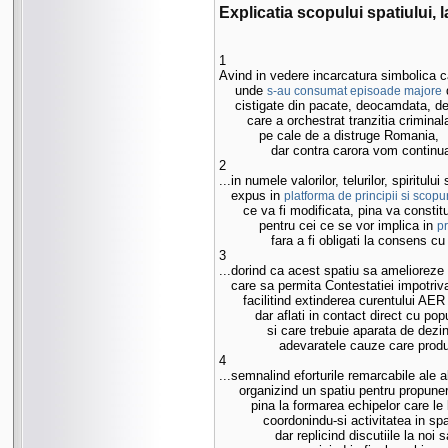
Explicatia scopului spatiului,
1 

Avind in vedere incarcatura simbolica cap
    unde 
 
s-au consumat episoade majore
    cistigate din pacate, deocamdata, de 
       care a orchestrat tranzitia criminala
          pe cale de a distruge Romania,

             dar contra carora vom contin
2

...in numele valorilor, telurilor, spiritulu
   expus in 
platforma de principii si scopur
      ce va fi modificata, pina va consti
          pentru cei ce se vor implica in 
pr
             fara a fi obligati la consens cu
3 

...dorind ca acest spatiu sa amelioreze 
   care sa permita Contestatiei impotriv
      facilitind extinderea curentului AER p
         dar aflati in contact direct cu po
            si care trebuie aparata de de
               adevaratele cauze care prod
4

...semnalind eforturile remarcabile ale a
     organizind un spatiu pentru propuneri
        pina la formarea echipelor care le 
           coordonindu-si activitatea in s
              dar replicind discutiile la no